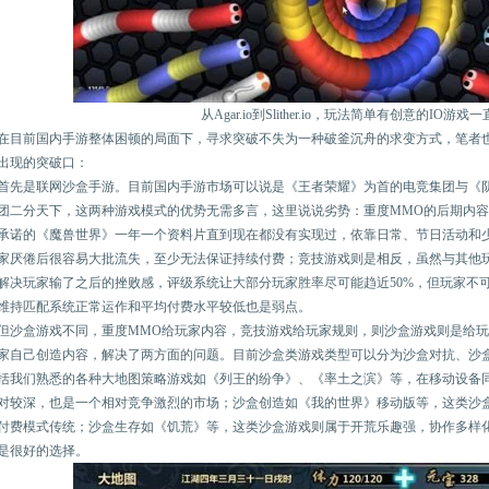
从Agar.io到Slither.io，玩法简单有创意的IO游
在目前国内手游整体困顿的局面下，寻求突破不失为一种破釜沉舟的求变方式，笔者也
出现的突破口：
首先是联网沙盒手游。目前国内手游市场可以说是《王者荣耀》为首的电竞集团与《
团二分天下，这两种游戏模式的优势无需多言，这里说说劣势：重度MMO的后期内
承诺的《魔兽世界》一年一个资料片直到现在都没有实现过，依靠日常、节日活动和少
家厌倦后很容易大批流失，至少无法保证持续付费；竞技游戏则是相反，虽然与其他
解决玩家输了之后的挫败感，评级系统让大部分玩家胜率尽可能趋近50%，但玩家不可
维持匹配系统正常运作和平均付费水平较低也是弱点。
但沙盒游戏不同，重度MMO给玩家内容，竞技游戏给玩家规则，则沙盒游戏则是给
家自己创造内容，解决了两方面的问题。目前沙盒类游戏类型可以分为沙盒对抗、沙
括我们熟悉的各种大地图策略游戏如《列王的纷争》、《率土之滨》等，在移动设备
对较深，也是一个相对竞争激烈的市场；沙盒创造如《我的世界》移动版等，这类沙
付费模式传统；沙盒生存如《饥荒》等，这类沙盒游戏则属于开荒乐趣强，协作多样
是很好的选择。