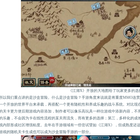
《江湖X》开放的大地图给了玩家更多的选
所以我们重点讲的是沙盒冒险。什么是沙盒冒险？手游角度来说就是将重度MMO连
一个开放的世界平台来承载，再搭配一个更有随机性和养成乐趣的战斗系统。对比现
的关卡更方便后期游戏内容添加，制作者可以像乐高玩具一样往游戏中添新内容，不
的乐趣，不会因为卡在线性流程的某关而流失，而有更多的选择；第三，多样化的成
戏内部形成社区增强粘度。去年在手游领域有一些尝试譬如《江湖X》，但成熟度还远远不足
游戏的随机关卡生成也可以成为沙盒冒险手游的一部分。