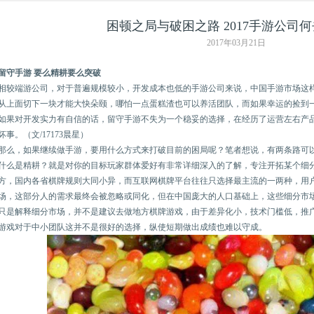
困顿之局与破困之路 2017手游公司何
2017年03月21日
留守手游 要么精耕要么突破
相较端游公司，对于普遍规模较小，开发成本也低的手游公司来说，中国手游市场这
从上面切下一块才能大快朵颐，哪怕一点蛋糕渣也可以养活团队，而如果幸运的捡到
如果对开发实力有自信的话，留守手游不失为一个稳妥的选择，在经历了运营左右产
坏事。（文/17173晨星）
那么，如果继续做手游，要用什么方式来打破目前的困局呢？笔者想说，有两条路可
什么是精耕？就是对你的目标玩家群体爱好有非常详细深入的了解，专注开拓某个细
方，国内各省棋牌规则大同小异，而互联网棋牌平台往往只选择最主流的一两种，用
场，这部分人的需求最终会被忽略或同化，但在中国庞大的人口基础上，这些细分市
只是解释细分市场，并不是建议去做地方棋牌游戏，由于差异化小，技术门槛低，推
游戏对于中小团队这并不是很好的选择，纵使短期做出成绩也难以守成。