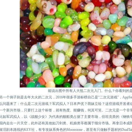
能说出图中所有人大抵二次元入门。什么？你看到的
另一个例子则是去年大火的二次元，2016年很多手游标榜自己是“二次元游戏”，AppSt
么问题来了：什么是二次元游戏？军武拟人？日本声优？萌妹立绘？这些游戏开发者
一个新兴市场，只要打上这个标签，就有热度、能赚钱，何其可笑。二次元是一个非
比如军武拟人，以《战舰少女》为代表的舰船类占据了主要市场，但坦克类的《钢铁
国内走出一片天空，此外还有其他如刀剑类、机娘类等都属于细分市场。再拿日本成熟的
催泪剧本路线的KEY社，有专攻妹系角色的Moonstone，甚至有只做触手题材的Dual