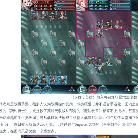
《火纹：英雄》加入可破坏场景增加变数
其次则是战棋手游，很多人认为战棋操作复杂，节奏缓慢，并不适合手游化，国内之前
发的《契约勇士》，或是抄了英雄无敌战斗部分的《魔法纹章》都算不上成功，甚至买
乐动卓越硬生生把改编手游从战棋玩法改成了植物大战僵尸玩法。但年初任天堂旗下
强心针，首日收入就高达290万美元，超过去年Supercell大热的《皇室战争》两倍
庞大，在国内只是欠缺一个爆发点。