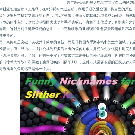
去年Rovio靠怒鸟大电影重塑了自己的经典I
精耕还包括全新IP的雕琢，在IP消耗时代过去后，利用手游的受众面，将自己的原创
提到该细分市场就立即联想到自己游戏的效果，进而反馈其他领域也成为可能。当然
《愤怒的小鸟》，这款曾获得巨大成功的手游先驱却一直算不上优质IP，直到去年才
界观，这就是对手游IP轻视的恶果，一个完整细致的世界观和角色背景设定或许不会直
常重要的。
另一条路则是突破，突破并非简单的创新，而是寻找国内手游市场中的空白领域，以
险很大，但一旦成功，往往会成为很多后来者的模仿对象，并凭借先发优势长时间占
《刀塔传奇》等。当然，还有种更安全的突破方式是寻找国外已经成熟，但在国内还是空白
的《球球大作战》和照搬了魔灵召唤的《阴阳师》，这种方式需要很强的团队执行力
秀游戏看的公司远不是你一个人。